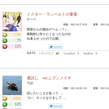
ドクター・ランベルトの要塞
かへり
初版：2011.10.27 9:29 更新：2011.10.2
密室からの脱出ゲーム（？）。
衝動的に作りたくなったものが
1709
出来上がったので公開。
75
125
パラグラフ
69
GoodEnd
1
BadEnd
3
運試し ver.ニブンノイチ
七誌
初版：2011.10.28 1:35 更新：2011.10.2
試したいことがあって…。
つい、カッとなりまして…。
1802
125