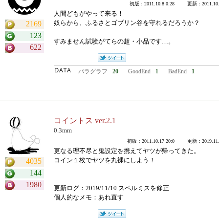
初版：2011.10.8 0:28 更新：2011.10.2
人間どもがやって来る！
奴らから、ふるさとゴブリン谷を守れるだろうか？
2169
123
すみません試験がてらの超・小品です…。
622
パラグラフ
20
GoodEnd
1
BadEnd
1
コイントス ver.2.1
0.3mm
初版：2011.10.17 20:0 更新：2019.11.1
更なる理不尽と鬼設定を携えてヤツが帰ってきた。
コイン１枚でヤツを丸裸にしよう！
4035
144
1980
更新ログ：2019/11/10 スペルミスを修正
個人的なメモ：あれ直す