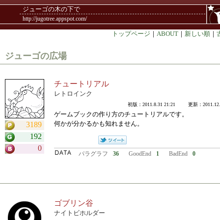
ジューゴの木の下で
http://jugotree.appspot.com/
トップページ
｜
ABOUT
｜
新しい順
｜
ジューゴの広場
チュートリアル
レトロインク
初版：2011.8.31 21:21 更新：2011.12.3
ゲームブックの作り方のチュートリアルです。
何かが分かるかも知れません。
3189
192
0
パラグラフ
36
GoodEnd
1
BadEnd
0
ゴブリン谷
ナイトビホルダー