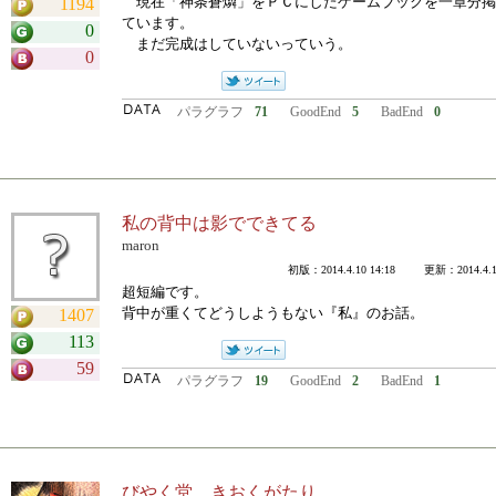
現在「神条蒼燐」をＰＣにしたゲームブックを一章分掲
1194
ています。
0
まだ完成はしていないっていう。
0
パラグラフ
71
GoodEnd
5
BadEnd
0
私の背中は影でできてる
maron
初版：2014.4.10 14:18 更新：2014.4.10
超短編です。
背中が重くてどうしようもない『私』のお話。
1407
113
59
パラグラフ
19
GoodEnd
2
BadEnd
1
びやく堂 きおくがたり