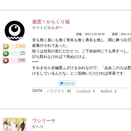
風雲！からくり城
ナイトビホルダー
初版：2012.3.10 16:10 更新：2012.3.10
音も無く臭いも無く智名も無く勇名も無し…闇に舞う白刃
庭番のそれであった。
1588
狙うは信長の首ただひとつ。ご下命如何にても果すべし。
25
討ち取れなければ？死ぬだけよ。
198
***
すみません全編悪ふざけまみれなので、「ああこの人は悪
けをしているんだな」とご笑納いただければ幸甚です。
パラグラフ
93
GoodEnd
1
BadEnd
2
ワシリーサ
かへり