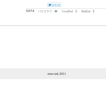
パラグラフ
49
GoodEnd
3
BadEnd
5
retro-ink 2011