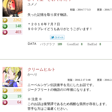
ユメノ
初版：2014.7.7 5:3 更新：2016.7.7
失った記憶を取り戻す物語。
2262
＊２０１６年７月７日
148
９００プレイどうもありがとうございます！
403
パラグラフ
189
GoodEnd
8
BadEnd
8
クリームヒルト
かへり
初版：2016.2.17 3:48 更新：2016.2.1
ニーベルンゲン伝説後半を元にしたお話です。
ジークフリートの物語の13年後になります。
1088
19
※ 注意 ※
64
このお話は復讐譚であるため残酷な箇所が存在します。
苦手な方はご遠慮ください。