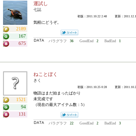
運試し
七誌
初版：2011.10.22 2:48 更新：2011.12.15
気軽にどうぞ。
2189
167
パラグラフ
36
GoodEnd
2
BadEnd
1
675
ねことぼく
きく
初版：2011.10.25 0:28 更新：2011.10.25
物語はまだ始まったばかり
未完成です
1521
（現在の最大アイテム数：5）
94
131
パラグラフ
22
GoodEnd
2
BadEnd
3