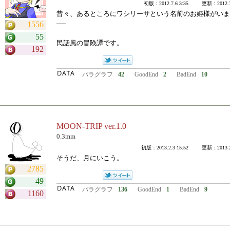
初版：2012.7.6 3:35 更新：2012.7.
昔々、あるところにワシリーサという名前のお姫様がいま
──
1556
55
民話風の冒険譚です。
192
パラグラフ
42
GoodEnd
2
BadEnd
10
MOON-TRIP ver.1.0
0.3mm
初版：2013.2.3 15:52 更新：2013.2.
そうだ、月にいこう。
2785
49
パラグラフ
136
GoodEnd
1
BadEnd
9
1160