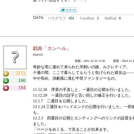
パラグラフ
451
GoodEnd
2
BadEnd
6
戯曲「カンヘル」
maron
初版：2011.12.21 17:41 更新：2013.11.20
奇妙な塔に連れて来られた羊飼いの娘、ルクレティア。
十週の間、ここで暮らしてもらうと告げられた彼女は――
2172
やや長め、演劇風に進む中世ファンタジーもの。
160
194
11.12.28 序章の手直しと、一週目の公開を行いました。
11.12.29 一週目の誤字と言い回しの修正を行いました。
12.1.7 二週目を公開しました。
12.1.24 三週目＆バッドエンドの公開を行いました。一部
も。
12.2.3 四週目の公開とエンディングへのリンクの設置を
ました。
「ページをめくる」で見ることが出来ます。