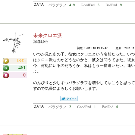
パラグラフ
419
GoodEnd
5
BadEnd
9
未来クロエ派
深森ゆら
初版：2011.10.19 15:42 更新：2011.11.1
いつか見たあの子、彼女はクロエという名前だった。いつ
はクロエ派なのかどうなのかと、彼女は問うてきた。彼女
1835
今、何処にいるのだろうか、私はもう一度逢いたい。逢い
461
よ。
0
のんびりと少しずつパラグラフを増やしてゆこうと思って
すので気長によろしくお願いします。
パラグラフ
2
GoodEnd
1
BadEnd
0