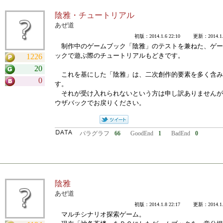
陰雅・チュートリアル
あぜ道
初版：2014.1.6 22:10 更新：2014.1.6
制作中のゲームブック「陰雅」のテストを兼ねた、ゲー
ックで遊ぶ際のチュートリアルもどきです。
1226
20
これを基にした「陰雅」は、二次創作的要素を多く含み
0
す。
それが受け入れられないという方は申し訳ありませんが
ウザバックでお戻りください。
パラグラフ
66
GoodEnd
1
BadEnd
0
陰雅
あぜ道
初版：2014.1.8 22:17 更新：2014.1.8
マルチシナリオ探索ゲーム。