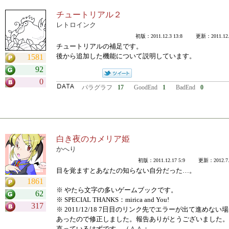
チュートリアル２
レトロインク
初版：2011.12.3 13:8 更新：2011.12.3
チュートリアルの補足です。
後から追加した機能について説明しています。
1581
92
0
パラグラフ
17
GoodEnd
1
BadEnd
0
白き夜のカメリア姫
かへり
初版：2011.12.17 5:9 更新：2012.7.1
目を覚ますとあなたの知らない自分だった…。
1861
※ やたら文字の多いゲームブックです。
62
※ SPECIAL THANKS：mirica and You!
317
※ 2011/12/18 7日目のリンク先でエラーが出て進めない
あったので修正しました。報告ありがとうございました。
直っているはずです。（＾＾；