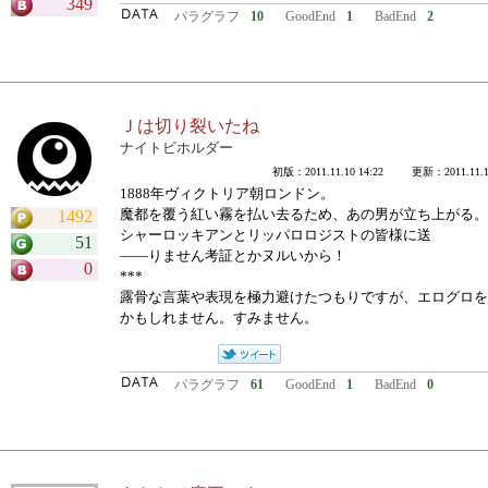
349
パラグラフ
10
GoodEnd
1
BadEnd
2
Ｊは切り裂いたね
ナイトビホルダー
初版：2011.11.10 14:22 更新：2011.11.10
1888年ヴィクトリア朝ロンドン。
魔都を覆う紅い霧を払い去るため、あの男が立ち上がる。
1492
シャーロッキアンとリッパロロジストの皆様に送
51
――りません考証とかヌルいから！
0
***
露骨な言葉や表現を極力避けたつもりですが、エログロを
かもしれません。すみません。
パラグラフ
61
GoodEnd
1
BadEnd
0