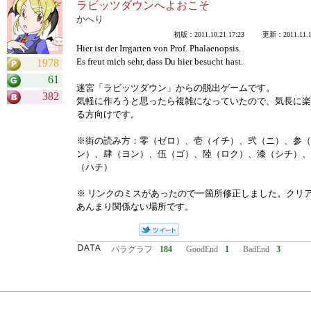
ラビッツダウンへよおこそ
かへり
初版：2011.10.21 17:23 更新：2011.11.18
Hier ist der Irrgarten von Prof. Phalaenopsis.
Es freut mich sehr, dass Du hier besucht hast.
1978
61
迷宮「ラビッツダウン」からの脱出ゲームです。
382
気軽に作ろうと思ったら複雑になっていたので、気長に楽
る方向けです。
※街の読み方：零（ゼロ）、壱（イチ）、弐（ニ）、参（
ン）、肆（ヨン）、伍（ゴ）、陸（ロク）、漆（シチ）、
（ハチ）
※ リンクのミスがあったので一箇所修正しました。クリ
あんまり関係ない場所です。
パラグラフ
184
GoodEnd
1
BadEnd
3