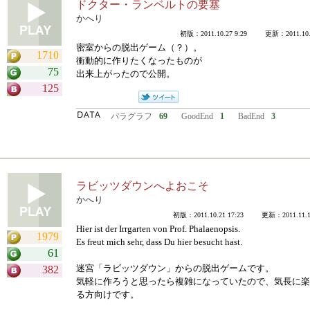
ドクター・ランベルトの要塞
かへり
初版：2011.10.27 9:29 更新：2011.10.2
密室からの脱出ゲーム（？）。
1710
衝動的に作りたくなったものが
75
出来上がったので公開。
125
パラグラフ
69
GoodEnd
1
BadEnd
3
ラビッツダウンへよおこそ
かへり
初版：2011.10.21 17:23 更新：2011.11.18
Hier ist der Irrgarten von Prof. Phalaenopsis.
1979
Es freut mich sehr, dass Du hier besucht hast.
61
迷宮「ラビッツダウン」からの脱出ゲームです。
382
気軽に作ろうと思ったら複雑になっていたので、気長に楽
る方向けです。