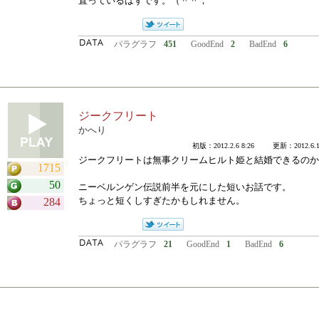
直っているはずです。（＾＾；
パラグラフ
451
GoodEnd
2
BadEnd
6
ジークフリート
かへり
初版：2012.2.6 8:26 更新：2012.6.11
ジークフリートは無事クリームヒルト姫と結婚できるのか
1715
50
ニーベルンゲン伝説前半を元にした短いお話です。
ちょっと短くしすぎたかもしれません。
284
パラグラフ
21
GoodEnd
1
BadEnd
6