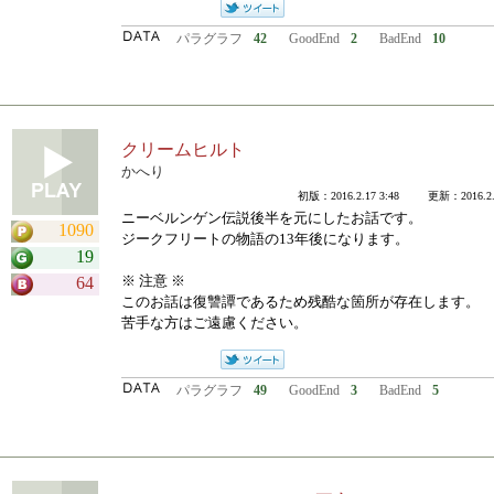
パラグラフ
42
GoodEnd
2
BadEnd
10
クリームヒルト
かへり
初版：2016.2.17 3:48 更新：2016.2.1
ニーベルンゲン伝説後半を元にしたお話です。
1090
ジークフリートの物語の13年後になります。
19
※ 注意 ※
64
このお話は復讐譚であるため残酷な箇所が存在します。
苦手な方はご遠慮ください。
パラグラフ
49
GoodEnd
3
BadEnd
5