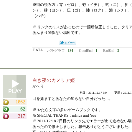
※街の読み方：零（ゼロ）、壱（イチ）、弐（ニ）、参（
ン）、肆（ヨン）、伍（ゴ）、陸（ロク）、漆（シチ）、
（ハチ）
※ リンクのミスがあったので一箇所修正しました。クリ
あんまり関係ない場所です。
パラグラフ
184
GoodEnd
1
BadEnd
3
白き夜のカメリア姫
かへり
初版：2011.12.17 5:9 更新：2012.7.1
目を覚ますとあなたの知らない自分だった…。
1862
62
※ やたら文字の多いゲームブックです。
※ SPECIAL THANKS：mirica and You!
317
※ 2011/12/18 7日目のリンク先でエラーが出て進めない
あったので修正しました。報告ありがとうございました。