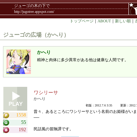
ジューゴの木の下で
http://jugotree.appspot.com/
トップページ
｜
ABOUT
｜
新しい順
｜
ジューゴの広場（かへり）
かへり
精神と肉体に多少異常がある他は健康な人間です。
ワシリーサ
かへり
初版：2012.7.6 3:35 更新：2012.7.
昔々、あるところにワシリーサという名前のお姫様がいま
1558
──
55
民話風の冒険譚です。
192