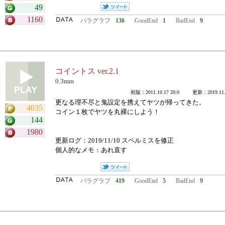
49
1160
パラグラフ
136
GoodEnd
1
BadEnd
9
コイントス ver.2.1
0.3mm
初版：2011.10.17 20:0 更新：2019.11.1
更なる理不尽と鬼設定を携えてヤツが帰ってきた。
4035
コイン１枚でヤツを丸裸にしよう！
144
1980
更新ログ：2019/11/10 スペルミスを修正
個人的なメモ：あれ直す
パラグラフ
419
GoodEnd
5
BadEnd
9