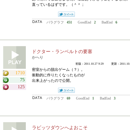
直っているはずです。（＾＾；
パラグラフ
451
GoodEnd
2
BadEnd
6
ドクター・ランベルトの要塞
かへり
初版：2011.10.27 9:29 更新：2011.10.2
密室からの脱出ゲーム（？）。
1710
衝動的に作りたくなったものが
75
出来上がったので公開。
125
パラグラフ
69
GoodEnd
1
BadEnd
3
ラビッツダウンへよおこそ