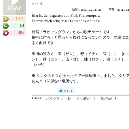
かへり
初版：2011.10.21 17:23 更新：2011.11.18
Hier ist der Irrgarten von Prof. Phalaenopsis.
1979
Es freut mich sehr, dass Du hier besucht hast.
61
迷宮「ラビッツダウン」からの脱出ゲームです。
382
気軽に作ろうと思ったら複雑になっていたので、気長に楽
る方向けです。
※街の読み方：零（ゼロ）、壱（イチ）、弐（ニ）、参（
ン）、肆（ヨン）、伍（ゴ）、陸（ロク）、漆（シチ）、
（ハチ）
※ リンクのミスがあったので一箇所修正しました。クリ
あんまり関係ない場所です。
パラグラフ
184
GoodEnd
1
BadEnd
3