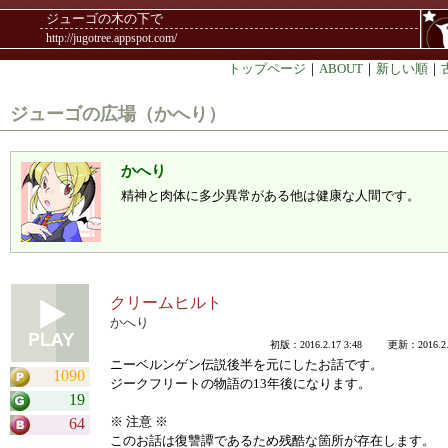
ジューゴの木の下で
http://jugotree.appspot.com/
トップページ
｜
ABOUT
｜
新しい順
｜
ジューゴの広場（かへり）
かへり
精神と肉体に多少異常がある他は健康な人間です。
クリームヒルト
かへり
初版：2016.2.17 3:48 更新：2016.2.1
ニーベルンゲン伝説後半を元にしたお話です。
1090
ジークフリートの物語の13年後になります。
19
※ 注意 ※
64
このお話は復讐譚であるため残酷な箇所が存在します。