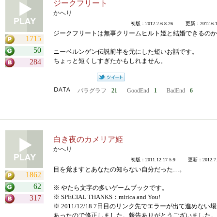
ジークフリート
かへり
初版：2012.2.6 8:26 更新：2012.6.11
ジークフリートは無事クリームヒルト姫と結婚できるのか
1715
50
ニーベルンゲン伝説前半を元にした短いお話です。
ちょっと短くしすぎたかもしれません。
284
パラグラフ
21
GoodEnd
1
BadEnd
6
白き夜のカメリア姫
かへり
初版：2011.12.17 5:9 更新：2012.7.1
目を覚ますとあなたの知らない自分だった…。
1862
62
※ やたら文字の多いゲームブックです。
※ SPECIAL THANKS：mirica and You!
317
※ 2011/12/18 7日目のリンク先でエラーが出て進めない
あったので修正しました。報告ありがとうございました。