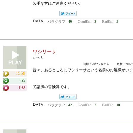
苦手な方はご遠慮ください。
パラグラフ
49
GoodEnd
3
BadEnd
5
ワシリーサ
かへり
初版：2012.7.6 3:35 更新：2012.7.
昔々、あるところにワシリーサという名前のお姫様がいま
1558
──
55
民話風の冒険譚です。
192
パラグラフ
42
GoodEnd
2
BadEnd
10