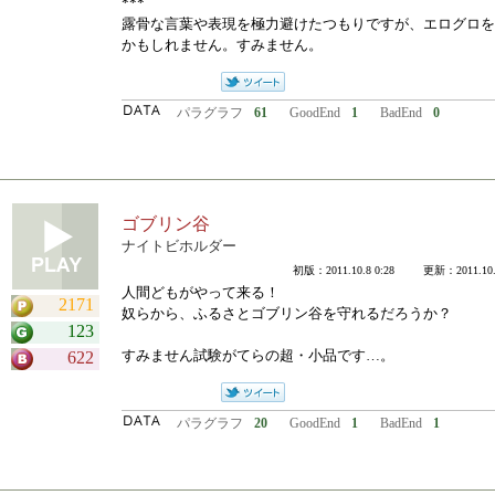
***
露骨な言葉や表現を極力避けたつもりですが、エログロを
かもしれません。すみません。
パラグラフ
61
GoodEnd
1
BadEnd
0
ゴブリン谷
ナイトビホルダー
初版：2011.10.8 0:28 更新：2011.10.2
人間どもがやって来る！
2171
奴らから、ふるさとゴブリン谷を守れるだろうか？
123
すみません試験がてらの超・小品です…。
622
パラグラフ
20
GoodEnd
1
BadEnd
1