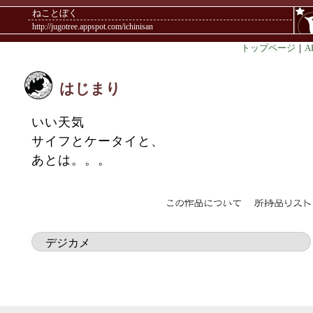
ねことぼく
http://jugotree.appspot.com/ichinisan
トップページ
｜
A
はじまり
いい天気
サイフとケータイと、
あとは。。。
デジカメ