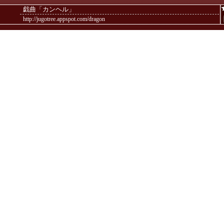
戯曲「カンヘル」
http://jugotree.appspot.com/dragon