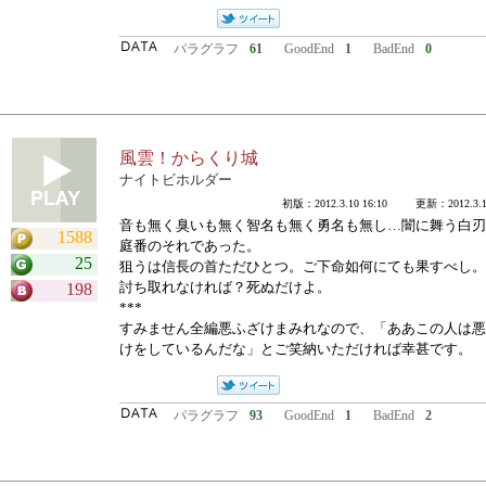
パラグラフ
61
GoodEnd
1
BadEnd
0
風雲！からくり城
ナイトビホルダー
初版：2012.3.10 16:10 更新：2012.3.10
音も無く臭いも無く智名も無く勇名も無し…闇に舞う白刃
1588
庭番のそれであった。
25
狙うは信長の首ただひとつ。ご下命如何にても果すべし。
討ち取れなければ？死ぬだけよ。
198
***
すみません全編悪ふざけまみれなので、「ああこの人は悪
けをしているんだな」とご笑納いただければ幸甚です。
パラグラフ
93
GoodEnd
1
BadEnd
2