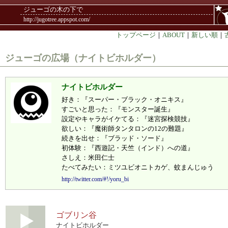
ジューゴの木の下で
http://jugotree.appspot.com/
トップページ
｜
ABOUT
｜
新しい順
｜
ジューゴの広場（ナイトビホルダー）
ナイトビホルダー
好き：『スーパー・ブラック・オニキス』
すごいと思った：『モンスター誕生』
設定やキャラがイケてる：『迷宮探検競技』
欲しい：『魔術師タンタロンの12の難題』
続きを出せ：『ブラッド・ソード』
初体験：『西遊記・天竺（インド）への道』
さしえ：米田仁士
たべてみたい：ミツユビオニトカゲ、蚊まんじゅう
http://twitter.com/#!/yoru_bi
ゴブリン谷
ナイトビホルダー