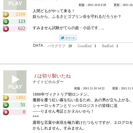
初版：2011.10.8 0:28 更新：2011.10.2
人間どもがやって来る！
2169
奴らから、ふるさとゴブリン谷を守れるだろうか？
123
すみません試験がてらの超・小品です…。
622
パラグラフ
20
GoodEnd
1
BadEnd
1
Ｊは切り裂いたね
ナイトビホルダー
初版：2011.11.10 14:22 更新：2011.11.10
1888年ヴィクトリア朝ロンドン。
1492
魔都を覆う紅い霧を払い去るため、あの男が立ち上がる。
51
シャーロッキアンとリッパロロジストの皆様に送
――りません考証とかヌルいから！
0
***
露骨な言葉や表現を極力避けたつもりですが、エログロを
かもしれません。すみません。